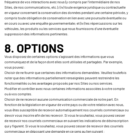
fréquence de vos interactions avec nous (y compris par l’intermédiaire de nos
Sites, de nos communications, etc.); (iv) toute exigence juridique ou contractuelle
en vigueur concernant la conservation des données pendant une certaine période, y
compris toute obligation de conservation en lien avec une poursuite éventuelle ou
en cours ou avec une enquête gouvernementale; et (iv) les répercussions sur les
véhicules, les produits ou les services que nous fournissons d’une éventuelle
suppression des informations pertinentes.
8. OPTIONS
Vous disposez de certaines options s’agissant des informations que vous
communiquez et de la façon dont elles sont utilisées et partagées. Par exemple,
vous pouvez :
Choisir de ne fournir que certaines des informations demandées. Veuillez toutefois
noter que des informations partiellement renseignées peuvent restreindre les
fonctionnalités ou les avantages proposés par nos Sites ou nos services.
Modifier et contrôler avec nous certaines informations associées à votre compte
ou à vos comptes.
Choisir de ne recevoir aucune communication commerciale de notre part. En
fonction de la législation en vigueur de votre pays ou de votre relation avec nous,
vous êtes susceptible de recevoir automatiquement nos courriels commerciaux ou
devoir vous inscrire afin de les recevoir. Si vous le souhaitez, vous pouvez cesser
de recevoir nos courriels commerciaux en suivant les indications de désinscription
qui y figurent. Si vous le souhaitez, vous pouvez cesser de recevoir des courriels
commerciaux en déposant une demande en ce sens au lien suivant :