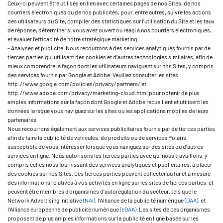
Ceux-ci peuvent être utilisés en lien avec certaines pages de nos Sites, de nos
courriers électroniques ou de nos publicités, pour, entre autres, suivre les actions
des utilisateurs du Site, compiler des statistiques sur l’utilisation du Site et les taux
de réponse, déterminer si vous avez ouvert ou réagi à nos courriers électroniques,
et évaluer l’efficacité de notre stratégique marketing.
- Analyses et publicité. Nous recourrons à des services analytiques fournis par de
tierces parties qui utilisent des cookies et d’autres technologies similaires, afin de
mieux comprendre la façon dont les utilisateurs naviguent sur nos Sites, y compris
des services fournis par Google et Adobe. Veuillez consulter les sites
http://www.google.com/policies/privacy/partners/ et
http://www.adobe.com/privacy/marketing-cloud.html pour obtenir de plus
amples informations sur la façon dont Google et Adobe recueillent et utilisent les
données lorsque vous naviguez sur les sites ou les applications mobiles de leurs
partenaires.
Nous recourrons également aux services publicitaires fournis par de tierces parties
afin de faire la publicité de véhicules, de produits ou de services Polaris
susceptible de vous intéresser lorsque vous naviguez sur des sites ou d’autres
services en ligne. Nous autorisons les tierces parties avec qui nous travaillons, y
compris celles nous fournissant des services analytiques et publicitaires, à placer
des cookies sur nos Sites. Ces tierces parties peuvent collecter au fur et à mesure
des informations relatives à vos activités en ligne sur les sites de tierces parties, et
peuvent être membres d’organismes d’autorégulation du secteur, tels que le
Network Advertising Initiative
(NAI)
, l’Alliance de la publicité numérique
(DAA)
, et
l’Alliance européenne de publicité numérique
(eDAA)
. Les sites de ces organismes
proposent de plus amples informations sur la publicité en ligne basée sur les