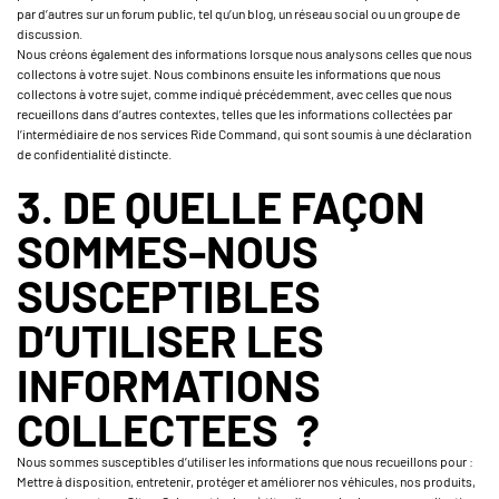
par d’autres sur un forum public, tel qu’un blog, un réseau social ou un groupe de
discussion.
Nous créons également des informations lorsque nous analysons celles que nous
collectons à votre sujet. Nous combinons ensuite les informations que nous
collectons à votre sujet, comme indiqué précédemment, avec celles que nous
recueillons dans d’autres contextes, telles que les informations collectées par
l’intermédiaire de nos services Ride Command, qui sont soumis à une déclaration
de confidentialité distincte.
3. DE QUELLE FAÇON
SOMMES-NOUS
SUSCEPTIBLES
D’UTILISER LES
INFORMATIONS
COLLECTEES ?
Nous sommes susceptibles d’utiliser les informations que nous recueillons pour :
Mettre à disposition, entretenir, protéger et améliorer nos véhicules, nos produits,