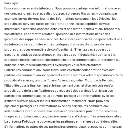
hors ligne.
Concessionnaires et distributeurs. Nous pouvons partager vos informations avec
nos concessionnaires et nos distributeurs à diverses fins utiles, y compris, par
exemple, en vue de vous fournir des informations concernant les véhicules, les
produits, les services ou les offres promotionnelles susceptibles de vous
intéresser; d’aider nos concessionnaires et nos distributeurs à mieux répondre à
vos attentes; et de mettre à votre disposition des informations liées à des
garanties, des rappels et des services. Nos concessionnaires indépendants et nos
distributeurs tiers sont des entités juridiques distinctes disposant de leurs
propres pratiques en matière de confidentialité. N’hésitez pas à poser vos
questions relatives aux pratiques en matière de confidentialité, y compris à la
procédure de désinscription de communications commerciales, directement au
concessionnaire ou au distributeur avec lequel vous êtes en contact.
Partenaires commerciaux. Nous travaillons en étroite collaboration avec des
partenaires commerciaux indépendants afin de mettre à votre disposition certains
produits et services, tels que Polaris Adventures, Indian Motorcycle Rentals,
l’éligibilité pour le financement et le financement d’achat d’un véhicule ou d’un
produit. Lors de la planification ou du recours à des services fournis par ces
partenaires commerciaux, nous pouvons partager vos informations avec ces
derniers ou vous pouvez les leur transmettre directement. Nous pouvons
également partager vos informations avec des partenaires commerciaux
indépendants lorsque nous travaillons avec ces derniers pour promouvoir des
tirages au sort, des concours, des événements et d’autres offres promotionnelles.
La présente Politique ne couvre pas les pratiques en matière de confidentialité,
d’informations et autres de ces partenaires commerciaux, et nous ne sommes pas