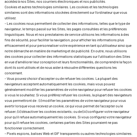
accédez à nos Sites, nos courriers électroniques et nos publicités.
Cookies et autres technologies similaires. Les cookies et les technologies
similaires sont des informations stockées directement sur l’ordinateur que vous
utilisez.
- Les cookies nous permettent de collecter des informations, telles que le type de
navigateur, le temps passé sur les Sites, les pages consultées et les préférences
linguistiques. Nous et nos prestataires de service utilisons les informations à des
fins de sécurité, pour faciliter la navigation, pour afficher les informations plus
efficacement et pour personnaliser votre expérience en tant qu’utilisateur ainsi que
notre démarche en matière de marketing et de publicité. En outre, nous utilisons
des cookies pour collecter des informations statistiques sur l’utilisation des Sites
en vue d’améliorer leur conception et leurs fonctionnalités, de comprendre la façon
dont ils sont utilisés et de nous aider à résoudre différentes questions les
concernant.
- Vous pouvez choisir d’accepter ou de refuser les cookies. La plupart des
navigateurs acceptent automatiquement les cookies, mais vous pouvez
généralement modifier les paramètres de votre navigateur pour refuser les cookies
si vous le souhaitez. Si vous préférez refuser les cookies, la plupart des navigateurs
vous permettront de : (i) modifier les paramètres de votre navigateur pour vous
avertir lorsque vous recevez un cookie, ce qui vous permet de l’accepter ou le
refuser; (ii) désactiver les cookies existants; ou de (iii) configurer votre navigateur
pour qu’il refuse automatiquement les cookies. Si vous configurez votre navigateur
pour qu’il refuse les cookies, certaines parties des Sites pourraient ne pas
fonctionner correctement.
- Pixels espions, balises Web et GIF transparents ou autres technologies similaires.