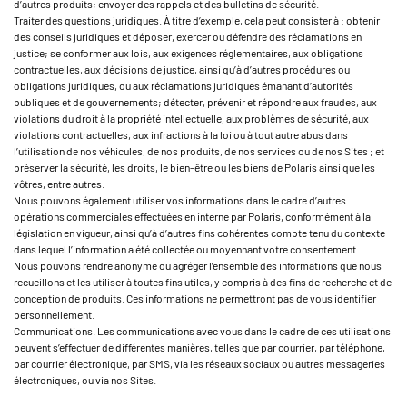
d’autres produits; envoyer des rappels et des bulletins de sécurité.
Traiter des questions juridiques. À titre d’exemple, cela peut consister à : obtenir
des conseils juridiques et déposer, exercer ou défendre des réclamations en
justice; se conformer aux lois, aux exigences réglementaires, aux obligations
contractuelles, aux décisions de justice, ainsi qu’à d’autres procédures ou
obligations juridiques, ou aux réclamations juridiques émanant d’autorités
publiques et de gouvernements; détecter, prévenir et répondre aux fraudes, aux
violations du droit à la propriété intellectuelle, aux problèmes de sécurité, aux
violations contractuelles, aux infractions à la loi ou à tout autre abus dans
l’utilisation de nos véhicules, de nos produits, de nos services ou de nos Sites ; et
préserver la sécurité, les droits, le bien-être ou les biens de Polaris ainsi que les
vôtres, entre autres.
Nous pouvons également utiliser vos informations dans le cadre d’autres
opérations commerciales effectuées en interne par Polaris, conformément à la
législation en vigueur, ainsi qu’à d’autres fins cohérentes compte tenu du contexte
dans lequel l’information a été collectée ou moyennant votre consentement.
Nous pouvons rendre anonyme ou agréger l’ensemble des informations que nous
recueillons et les utiliser à toutes fins utiles, y compris à des fins de recherche et de
conception de produits. Ces informations ne permettront pas de vous identifier
personnellement.
Communications. Les communications avec vous dans le cadre de ces utilisations
peuvent s’effectuer de différentes manières, telles que par courrier, par téléphone,
par courrier électronique, par SMS, via les réseaux sociaux ou autres messageries
électroniques, ou via nos Sites.