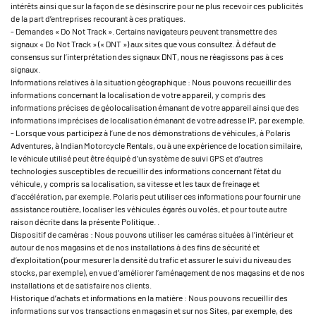
intérêts ainsi que sur la façon de se désinscrire pour ne plus recevoir ces publicités
de la part d’entreprises recourant à ces pratiques.
- Demandes « Do Not Track ». Certains navigateurs peuvent transmettre des
signaux « Do Not Track » (« DNT ») aux sites que vous consultez. À défaut de
consensus sur l’interprétation des signaux DNT, nous ne réagissons pas à ces
signaux.
Informations relatives à la situation géographique : Nous pouvons recueillir des
informations concernant la localisation de votre appareil, y compris des
informations précises de géolocalisation émanant de votre appareil ainsi que des
informations imprécises de localisation émanant de votre adresse IP, par exemple.
- Lorsque vous participez à l’une de nos démonstrations de véhicules, à Polaris
Adventures, à Indian Motorcycle Rentals, ou à une expérience de location similaire,
le véhicule utilisé peut être équipé d’un système de suivi GPS et d’autres
technologies susceptibles de recueillir des informations concernant l’état du
véhicule, y compris sa localisation, sa vitesse et les taux de freinage et
d’accélération, par exemple. Polaris peut utiliser ces informations pour fournir une
assistance routière, localiser les véhicules égarés ou volés, et pour toute autre
raison décrite dans la présente Politique. .
Dispositif de caméras : Nous pouvons utiliser les caméras situées à l’intérieur et
autour de nos magasins et de nos installations à des fins de sécurité et
d’exploitation (pour mesurer la densité du trafic et assurer le suivi du niveau des
stocks, par exemple), en vue d’améliorer l’aménagement de nos magasins et de nos
installations et de satisfaire nos clients.
Historique d’achats et informations en la matière : Nous pouvons recueillir des
informations sur vos transactions en magasin et sur nos Sites, par exemple, des