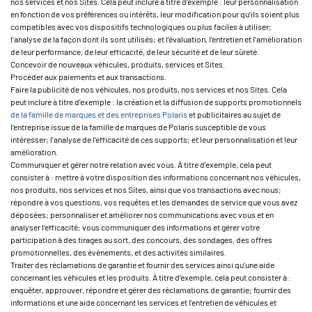
nos services et nos Sites. Cela peut inclure à titre d’exemple : leur personnalisation
en fonction de vos préférences ou intérêts, leur modification pour qu’ils soient plus
compatibles avec vos dispositifs technologiques ou plus faciles à utiliser;
l’analyse de la façon dont ils sont utilisés; et l’évaluation, l’entretien et l’amélioration
de leur performance, de leur efficacité, de leur sécurité et de leur sûreté.
Concevoir de nouveaux véhicules, produits, services et Sites.
Procéder aux paiements et aux transactions.
Faire la publicité de nos véhicules, nos produits, nos services et nos Sites. Cela
peut inclure à titre d’exemple : la création et la diffusion de supports promotionnels
de la famille de marques et des entreprises Polaris
et publicitaires au sujet de
l’entreprise issue de la famille de marques de Polaris susceptible de vous
intéresser; l’analyse de l’efficacité de ces supports; et leur personnalisation et leur
amélioration.
Communiquer et gérer notre relation avec vous. À titre d’exemple, cela peut
consister à : mettre à votre disposition des informations concernant nos véhicules,
nos produits, nos services et nos Sites, ainsi que vos transactions avec nous;
répondre à vos questions, vos requêtes et les demandes de service que vous avez
déposées; personnaliser et améliorer nos communications avec vous et en
analyser l’efficacité; vous communiquer des informations et gérer votre
participation à des tirages au sort, des concours, des sondages, des offres
promotionnelles, des événements, et des activités similaires.
Traiter des réclamations de garantie et fournir des services ainsi qu’une aide
concernant les véhicules et les produits. À titre d’exemple, cela peut consister à :
enquêter, approuver, répondre et gérer des réclamations de garantie; fournir des
informations et une aide concernant les services et l’entretien de véhicules et