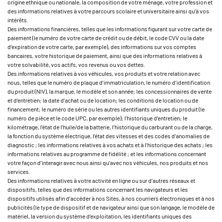
origine ethnique ou nationale, la composition de votre ménage, votre profession et
des informations relatives à votre parcours scolaire et universitaire ainsi qu’à vos
intérêts.
Des informations financières, telles que les informations figurant sur votre carte de
paiement (le numéro de votre carte de crédit ou de débit, le code CVV ou la date
d’expiration de votre carte, par exemple), des informations sur vos comptes
bancaires, votre historique de paiement, ainsi que des informations relatives à
votre solvabilité, vos actifs, vos revenus ou vos dettes.
Des informations relatives à vos véhicules, vos produits et votre relation avec
nous, telles que le numéro de plaque d’immatriculation, le numéro d’identification
du produit (NIV), la marque, le modèle et son année; les concessionnaires de vente
et d’entretien; la date d’achat ou de location; les conditions de location ou de
financement; le numéro de série ou les autres identifiants uniques du produit (le
numéro de pièce et le code UPC, par exemple); l’historique d’entretien; le
kilométrage, l’état de l’huile/de la batterie, l’historique du carburant ou de la charge,
la fonction du système électrique, l’état des vitesses et des codes d’anomalies de
diagnostic ; les informations relatives à vos achats et à l’historique des achats ; les
informations relatives au programme de fidélité ; et les informations concernant
votre façon d’interagir avec nous ainsi qu’avec nos véhicules, nos produits et nos
services.
Des informations relatives à votre activité en ligne ou sur d’autres réseaux et
dispositifs, telles que des informations concernant les navigateurs et les
dispositifs utilisés afin d’accéder à nos Sites, à nos courriers électroniques et à nos
publicités (le type de dispositif et de navigateur ainsi que son langage, le modèle de
matériel, la version du système d’exploitation, les identifiants uniques des