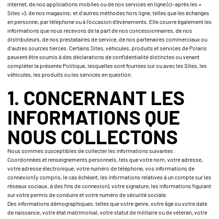
internet, de nos applications mobiles ou de nos services en ligne (ci-après les «
Sites »); de nos magasins; et d’autres méthodes hors ligne, telles que les échanges
en personne, par téléphone ou à l’occasion d’évènements. Elle couvre également les
informations que nous recevons de la part de nos concessionnaires, de nos
distributeurs, de nos prestataires de service, de nos partenaires commerciaux ou
d’autres sources tierces. Certains Sites, véhicules, produits et services de Polaris
peuvent être soumis à des déclarations de confidentialité distinctes ou venant
compléter la présente Politique, lesquelles sont fournies sur ou avec les Sites, les
véhicules, les produits ou les services en question.
1. CONCERNANT LES
INFORMATIONS QUE
NOUS COLLECTONS
Nous sommes susceptibles de collecter les informations suivantes :
Coordonnées et renseignements personnels, tels que votre nom, votre adresse,
votre adresse électronique, votre numéro de téléphone, vos informations de
connexion (y compris, le cas échéant, les informations relatives à un compte sur les
réseaux sociaux, à des fins de connexion), votre signature, les informations figurant
sur votre permis de conduire et votre numéro de sécurité sociale.
Des informations démographiques, telles que votre genre, votre âge ou votre date
de naissance, votre état matrimonial, votre statut de militaire ou de vétéran, votre