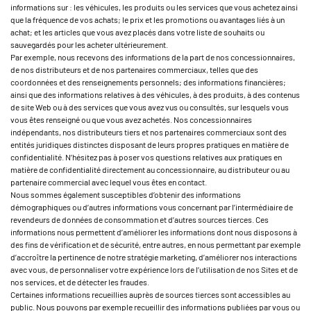
informations sur : les véhicules, les produits ou les services que vous achetez ainsi
que la fréquence de vos achats; le prix et les promotions ou avantages liés à un
achat; et les articles que vous avez placés dans votre liste de souhaits ou
sauvegardés pour les acheter ultérieurement.
Par exemple, nous recevons des informations de la part de nos concessionnaires,
de nos distributeurs et de nos partenaires commerciaux, telles que des
coordonnées et des renseignements personnels; des informations financières;
ainsi que des informations relatives à des véhicules, à des produits, à des contenus
de site Web ou à des services que vous avez vus ou consultés, sur lesquels vous
vous êtes renseigné ou que vous avez achetés. Nos concessionnaires
indépendants, nos distributeurs tiers et nos partenaires commerciaux sont des
entités juridiques distinctes disposant de leurs propres pratiques en matière de
confidentialité. N’hésitez pas à poser vos questions relatives aux pratiques en
matière de confidentialité directement au concessionnaire, au distributeur ou au
partenaire commercial avec lequel vous êtes en contact.
Nous sommes également susceptibles d’obtenir des informations
démographiques ou d’autres informations vous concernant par l’intermédiaire de
revendeurs de données de consommation et d’autres sources tierces. Ces
informations nous permettent d’améliorer les informations dont nous disposons à
des fins de vérification et de sécurité, entre autres, en nous permettant par exemple
d’accroître la pertinence de notre stratégie marketing, d’améliorer nos interactions
avec vous, de personnaliser votre expérience lors de l’utilisation de nos Sites et de
nos services, et de détecter les fraudes.
Certaines informations recueillies auprès de sources tierces sont accessibles au
public. Nous pouvons par exemple recueillir des informations publiées par vous ou