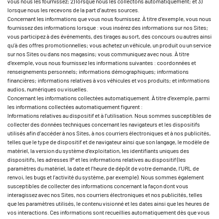
vous nous les fournissez; 2) lorsque nous les collectons automatiquement; et 3)
lorsque nous les recevons de la part d’autres sources.
Concernant les informations que vous nous fournissez. À titre d’exemple, vous nous
fournissez des informations lorsque : vous insérez des informations sur nos Sites;
vous participez à des événements, des tirages au sort, des concours ou autres ainsi
qu’à des offres promotionnelles; vous achetez un véhicule, un produit ou un service
sur nos Sites ou dans nos magasins; vous communiquez avec nous. À titre
d’exemple, vous nous fournissez les informations suivantes : coordonnées et
renseignements personnels; informations démographiques; informations
financières; informations relatives à vos véhicules et vos produits; et informations
audios, numériques ou visuelles.
Concernant les informations collectées automatiquement. À titre d’exemple, parmi
les informations collectées automatiquement figurent :
Informations relatives au dispositif et à l’utilisation. Nous sommes susceptibles de
collecter des données techniques concernant les navigateurs et les dispositifs
utilisés afin d’accéder à nos Sites, à nos courriers électroniques et à nos publicités,
telles que le type de dispositif et de navigateur ainsi que son langage, le modèle de
matériel, la version du système d’exploitation, les identifiants uniques des
dispositifs, les adresses IP et les informations relatives au dispositif (les
paramètres du matériel, la date et l’heure de dépôt de votre demande, l’URL de
renvoi, les bugs et l’activité du système, par exemple). Nous sommes également
susceptibles de collecter des informations concernant la façon dont vous
interagissez avec nos Sites, nos courriers électroniques et nos publicités, telles
que les paramètres utilisés, le contenu visionné et les dates ainsi que les heures de
vos interactions. Ces informations sont recueillies automatiquement dès que vous