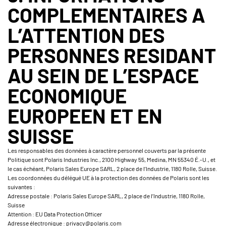
COMPLEMENTAIRES A
L’ATTENTION DES
PERSONNES RESIDANT
AU SEIN DE L’ESPACE
ECONOMIQUE
EUROPEEN ET EN
SUISSE
Les responsables des données à caractère personnel couverts par la présente
Politique sont Polaris Industries Inc., 2100 Highway 55, Medina, MN 55340 É.-U., et
le cas échéant, Polaris Sales Europe SARL, 2 place de l’Industrie, 1180 Rolle, Suisse.
Les coordonnées du délégué UE à la protection des données de Polaris sont les
suivantes :
Adresse postale : Polaris Sales Europe SARL, 2 place de l’Industrie, 1180 Rolle,
Suisse
Attention : EU Data Protection Officer
Adresse électronique : privacy@polaris.com