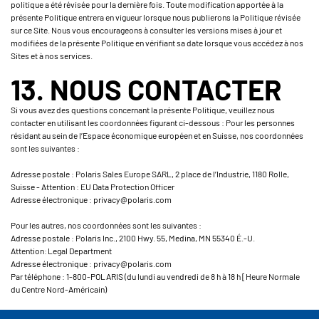
politique a été révisée pour la dernière fois. Toute modification apportée à la
présente Politique entrera en vigueur lorsque nous publierons la Politique révisée
sur ce Site. Nous vous encourageons à consulter les versions mises à jour et
modifiées de la présente Politique en vérifiant sa date lorsque vous accédez à nos
Sites et à nos services.
13. NOUS CONTACTER
Si vous avez des questions concernant la présente Politique, veuillez nous
contacter en utilisant les coordonnées figurant ci-dessous : Pour les personnes
résidant au sein de l’Espace économique européen et en Suisse, nos coordonnées
sont les suivantes :
Adresse postale : Polaris Sales Europe SARL, 2 place de l’Industrie, 1180 Rolle,
Suisse - Attention : EU Data Protection Officer
Adresse électronique : privacy@polaris.com
Pour les autres, nos coordonnées sont les suivantes :
Adresse postale : Polaris Inc., 2100 Hwy. 55, Medina, MN 55340 É.-U.
Attention: Legal Department
Adresse électronique : privacy@polaris.com
Par téléphone : 1-800-POLARIS (du lundi au vendredi de 8 h à 18 h [Heure Normale
du Centre Nord-Américain)