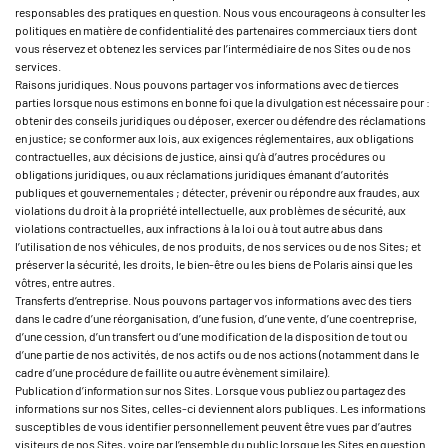
responsables des pratiques en question. Nous vous encourageons à consulter les
politiques en matière de confidentialité des partenaires commerciaux tiers dont
vous réservez et obtenez les services par l’intermédiaire de nos Sites ou de nos
services.
Raisons juridiques. Nous pouvons partager vos informations avec de tierces
parties lorsque nous estimons en bonne foi que la divulgation est nécessaire pour :
obtenir des conseils juridiques ou déposer, exercer ou défendre des réclamations
en justice; se conformer aux lois, aux exigences réglementaires, aux obligations
contractuelles, aux décisions de justice, ainsi qu’à d’autres procédures ou
obligations juridiques, ou aux réclamations juridiques émanant d’autorités
publiques et gouvernementales ; détecter, prévenir ou répondre aux fraudes, aux
violations du droit à la propriété intellectuelle, aux problèmes de sécurité, aux
violations contractuelles, aux infractions à la loi ou à tout autre abus dans
l’utilisation de nos véhicules, de nos produits, de nos services ou de nos Sites; et
préserver la sécurité, les droits, le bien-être ou les biens de Polaris ainsi que les
vôtres, entre autres.
Transferts d’entreprise. Nous pouvons partager vos informations avec des tiers
dans le cadre d’une réorganisation, d’une fusion, d’une vente, d’une coentreprise,
d’une cession, d’un transfert ou d’une modification de la disposition de tout ou
d’une partie de nos activités, de nos actifs ou de nos actions (notamment dans le
cadre d’une procédure de faillite ou autre évènement similaire).
Publication d’information sur nos Sites. Lorsque vous publiez ou partagez des
informations sur nos Sites, celles-ci deviennent alors publiques. Les informations
susceptibles de vous identifier personnellement peuvent être vues par d’autres
visiteurs de nos Sites, voire par l’ensemble du public lorsque les Sites en question