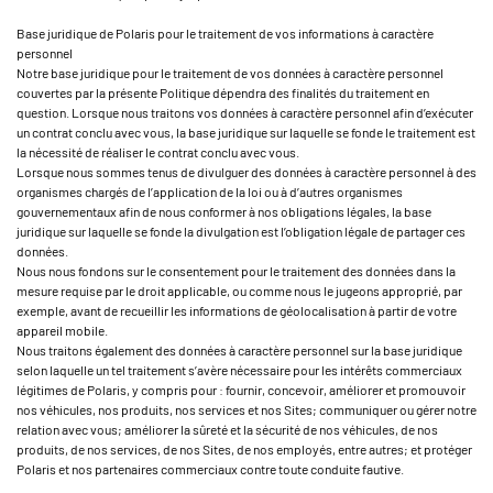
Base juridique de Polaris pour le traitement de vos informations à caractère
personnel
Notre base juridique pour le traitement de vos données à caractère personnel
couvertes par la présente Politique dépendra des finalités du traitement en
question. Lorsque nous traitons vos données à caractère personnel afin d’exécuter
un contrat conclu avec vous, la base juridique sur laquelle se fonde le traitement est
la nécessité de réaliser le contrat conclu avec vous.
Lorsque nous sommes tenus de divulguer des données à caractère personnel à des
organismes chargés de l’application de la loi ou à d’autres organismes
gouvernementaux afin de nous conformer à nos obligations légales, la base
juridique sur laquelle se fonde la divulgation est l’obligation légale de partager ces
données.
Nous nous fondons sur le consentement pour le traitement des données dans la
mesure requise par le droit applicable, ou comme nous le jugeons approprié, par
exemple, avant de recueillir les informations de géolocalisation à partir de votre
appareil mobile.
Nous traitons également des données à caractère personnel sur la base juridique
selon laquelle un tel traitement s’avère nécessaire pour les intérêts commerciaux
légitimes de Polaris, y compris pour : fournir, concevoir, améliorer et promouvoir
nos véhicules, nos produits, nos services et nos Sites; communiquer ou gérer notre
relation avec vous; améliorer la sûreté et la sécurité de nos véhicules, de nos
produits, de nos services, de nos Sites, de nos employés, entre autres; et protéger
Polaris et nos partenaires commerciaux contre toute conduite fautive.