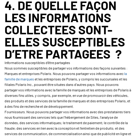
4. DE QUELLE FAÇON
LES INFORMATIONS
COLLECTEES SONT-
ELLES SUSCEPTIBLES
D’ETRE PARTAGEES ?
Informations susceptibles d’être partagées
Nous sommes susceptibles de partager vos informations des façons suivantes :
Marques et entreprises Polaris. Nous pouvons partager vos informations avec
la
famille de marques
et les entreprises de Polaris, y compris les succursales et les
filiales Polaris Inc., pouvant être situées dans d’autres pays. Nous pouvons
partager vos informations avec la famille de marques et les entreprises de Polaris à
diverses fins utiles, y compris, par exemple, en vue de promouvoir des véhicules,
des produits et des services de la famille de marques et des entreprises Polaris, et
à des fins de recherche et de développement.
Fournisseurs. Nous pouvons partager vos informations avec des prestataires tiers
nous fournissant des services tels que l’hébergement de Sites, l’analyse de
données, des services informatiques; le traitement de paiement; le contrôle de la
fraude; des services en lien avec la conception et l’entretien de produits; et des
services de communication, de commercialisation ainsi que de publicité en ligne et