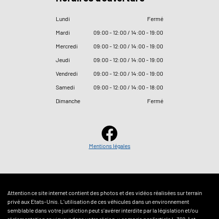
Lundi
Fermé
Mardi
09
:
00 - 12
:
00 / 14
:
00 - 19
:
00
Mercredi
09
:
00 - 12
:
00 / 14
:
00 - 19
:
00
Jeudi
09
:
00 - 12
:
00 / 14
:
00 - 19
:
00
Vendredi
09
:
00 - 12
:
00 / 14
:
00 - 19
:
00
Samedi
09
:
00 - 12
:
00 / 14
:
00 - 18
:
00
Dimanche
Fermé
Mentions légales
Attention ce site internet contient des photos et des vidéos réalisées sur terrain
privé aux Etats-Unis. L'utilisation de ces véhicules dans un environnement
semblable dans votre juridiction peut s'avérer interdite par la législation et/ou